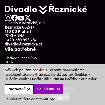
Kontakt
Divadlo v Řeznické, z. ú.
Řeznická 662/17
110 00 Praha 1
POKLADNA
+420 720 993 787
divadlo@reznicka.cz
Vše potřebné
Obchodní podmínky
GDPR
Cookies
Náš web používá cookies. Díky tomu vám můžeme
nabídnout více efektivní uživatelský zážitek. Souhlas k
ukládání cookies udělíte kliknutím na tlačítko „Souhlasím".
2026 © Divadlo v Řeznické, z. ú.
Nastavení
Souhlasím
Všechna práva vyhrazena.
Powered by
Souhlas můžete odmítnout
zde
.