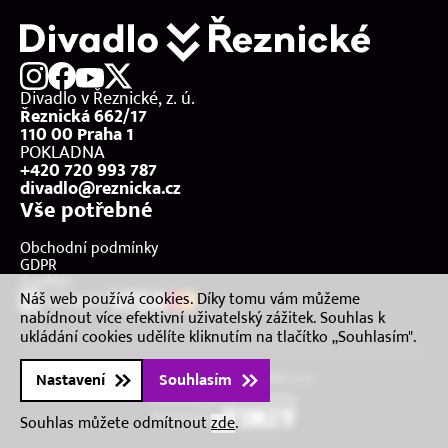
Kontakt
Divadlo v Řeznické, z. ú.
Řeznická 662/17
110 00 Praha 1
POKLADNA
+420 720 993 787
divadlo@reznicka.cz
Vše potřebné
Obchodní podmínky
GDPR
Cookies
Náš web používá cookies. Díky tomu vám můžeme
nabídnout více efektivní uživatelský zážitek. Souhlas k
ukládání cookies udělíte kliknutím na tlačítko „Souhlasím".
2026 © Divadlo v Řeznické, z. ú.
Nastavení
Souhlasím
Všechna práva vyhrazena.
Powered by
Souhlas můžete odmítnout
zde
.